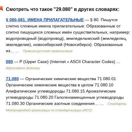
Смотреть что такое "29.080" в других словарях:
§ 080-081. ИМЕНА ПРИЛАГАТЕЛЬНЫЕ
— § 80. Пишутся
слитно сложные имена прилагательные: Образованные от
слитно пишущихся сложных имён существительных, например:
водопроводный (водопровод), земледельческий (земледелец,
земледелие), новосибирский (Новосибирск). Образованные
из… …
Правила русского правописания
080
— P (Upper Case) (Internet » ASCII Character Codes) …
Abbreviations dictionary
71.080
— Органические химические вещества 71.080.01
Органические химические вещества в целом 71.080.10
Алифатические углеводороды 71.080.15 Ароматические
углеводороды 71.080.20 Галогензамещенные углеводороды
71.080.30 Органические азотные соединения… …
Стандарты
Международной организации по стандартизации (ИСО)